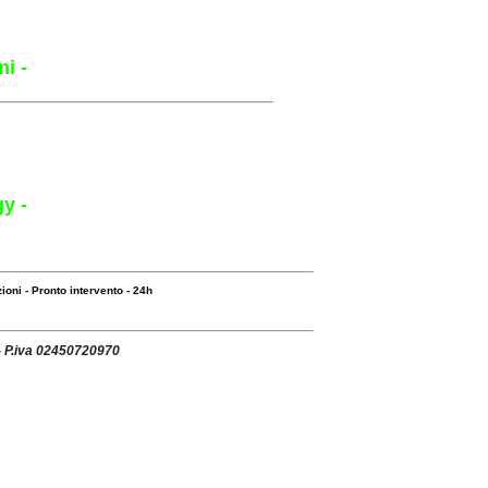
i -
y -
ioni
-
Pronto intervento
-
24h
 - P.iva 02450720970