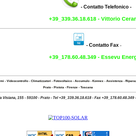
- Contatto Telefonico -
+39_339.36.18.618 - Vittorio Ceram
- Contatto Fax
-
+39_178.60.48.349 - Essevu Energ
rmi
-
Videocontrollo
-
Climatizzatori
-
Fotovoltaico
-
Accumulo
-
Konnex
-
Assistenza
-
Riparaz
Prato
-
Pistoia
-
Firenze
-
Toscana
 Visiana, 155 - 59100 - Prato - Tel +39_339.36.18.618 - Fax +39_178.60.48.349