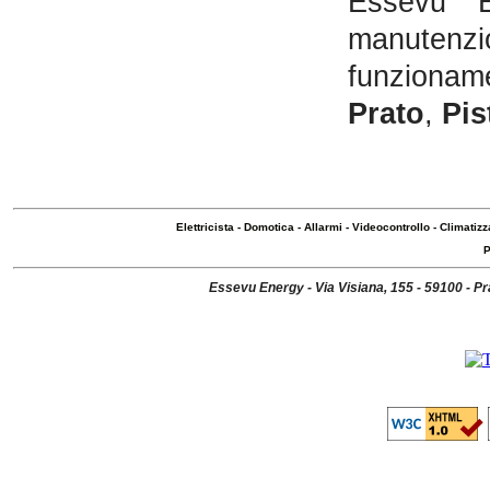
Essevu E
manutenzi
funzionam
Prato
,
Pis
Elettricista
-
Domotica
-
Allarmi
-
Videocontrollo
-
Climatizz
P
Essevu Energy - Via Visiana, 155 - 59100 - P