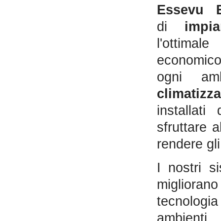
Essevu 
di
impi
l'ottimal
economico 
ogni am
climatizz
installati
sfruttare 
rendere gli
I nostri s
migliorano
tecnologia
ambienti.