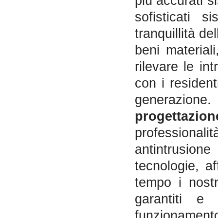
più accurati si
sofisticati 
tranquillità d
beni material
rilevare le in
con i residenti
generazione. 
progettazion
professional
antintrusion
tecnologie, af
tempo i nost
garantiti e 
funzionamento