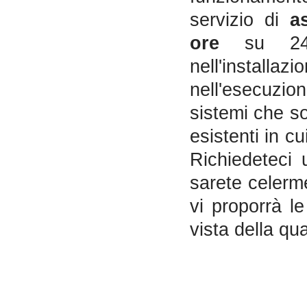
servizio di
a
ore
su 24. 
nell'installazi
nell'esecuzio
sistemi che so
esistenti in c
Richiedeteci 
sarete celerme
vi proporrà le
vista della qu