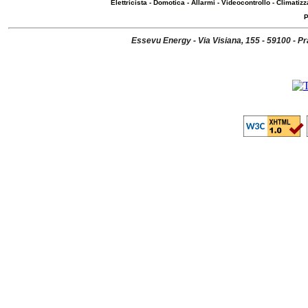
Elettricista
-
Domotica
-
Allarmi
-
Videocontrollo
-
Climatizz
P
Essevu Energy - Via Visiana, 155 - 59100 - P